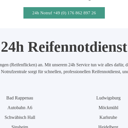
24h Notruf +49 (0) 176 862 897 26
24h Reifennotdienst
en (Reifenflicken) an. Mit unserem 24h Service tun wir alles dafür, d
Notrufzentrale sorgt für schnellen, professionellen Reifennotdienst, u
Bad Rappenau
Ludwigsburg
Autobahn A6
Möckmühl
Schwäbisch Hall
Karlsruhe
Sinsheim
Heidelberg