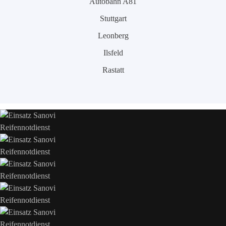
Autobahn A81
Stuttgart
Leonberg
Ilsfeld
Rastatt