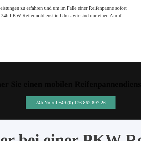
eistungen zu erfahren und um im Falle einer Reifenpanne sofort
en 24h PKW Reifennotdienst in Ulm - wir sind nur einen Anruf
r Sie einen mobilen Reifenpannendiens
24h Notruf +49 (0) 176 862 897 26
er bei einer PKW R