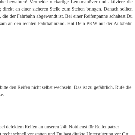
Ruhe bewahren! Vermeide ruckartige Lenkmanöver und aktiviere die
direkt an einer sicheren Stelle zum Stehen bringen. Danach sollten
e, die der Fahrbahn abgewandt ist. Bei einer Reifenpanne schaltest Du
gsam an den rechten Fahrbahnrand. Hat Dein PKW auf der Autobahn
bitte den Reifen nicht selbst wechseln. Das ist zu gefährlich. Rufe die
ke.
bei defektem Reifen an unseren 24h Notdienst für Reifenpatzer
recht schnell vonstatten und Du hast direkte Unterstützung vor Ort.