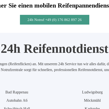
r Sie einen mobilen Reifenpannendiens
24h Notruf +49 (0) 176 862 897 26
24h Reifennotdienst
en (Reifenflicken) an. Mit unserem 24h Service tun wir alles dafür, d
Notrufzentrale sorgt für schnellen, professionellen Reifennotdienst, u
Bad Rappenau
Ludwigsburg
Autobahn A6
Möckmühl
Schwäbisch Hall
Karlsruhe