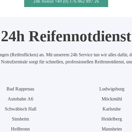
24h Notruf +49 (0) 176 862 897 26
24h Reifennotdienst
en (Reifenflicken) an. Mit unserem 24h Service tun wir alles dafür, d
Notrufzentrale sorgt für schnellen, professionellen Reifennotdienst, u
Bad Rappenau
Ludwigsburg
Autobahn A6
Möckmühl
Schwäbisch Hall
Karlsruhe
Sinsheim
Heidelberg
Heilbronn
Mannheim