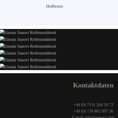
Heilbronn
Kontaktdaten
+49 (0) 7131 264 29 72
+49 (0) 176 862 897 26
E-mail: info@sanovi.club