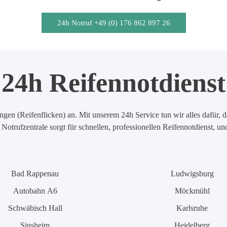
24h Notruf +49 (0) 176 862 897 26
24h Reifennotdienst
en (Reifenflicken) an. Mit unserem 24h Service tun wir alles dafür, d
Notrufzentrale sorgt für schnellen, professionellen Reifennotdienst, u
Bad Rappenau
Ludwigsburg
Autobahn A6
Möckmühl
Schwäbisch Hall
Karlsruhe
Sinsheim
Heidelberg