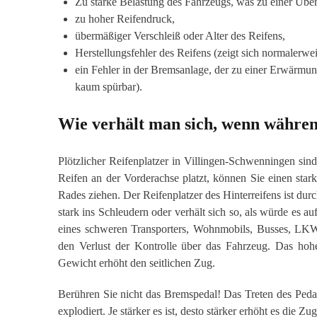
Zu starke Belastung des Fahrzeugs, was zu einer Über
zu hoher Reifendruck,
übermäßiger Verschleiß oder Alter des Reifens, ⁣
Herstellungsfehler des Reifens (zeigt sich normalerwei
ein Fehler in der Bremsanlage, der zu einer Erwärmu
kaum spürbar).
Wie verhält man sich, wenn während
Plötzlicher Reifenplatzer in Villingen-Schwenningen sind
Reifen an der Vorderachse platzt, können Sie einen sta
Rades ziehen. Der Reifenplatzer des Hinterreifens ist dur
stark ins Schleudern oder verhält sich so, als würde es a
eines schweren Transporters, Wohnmobils, Busses, LKWs
den Verlust der Kontrolle über das Fahrzeug. Das hohe
Gewicht erhöht den seitlichen Zug.
Berühren Sie nicht das Bremspedal! Das Treten des Pedal
explodiert. Je stärker es ist, desto stärker erhöht es die Z