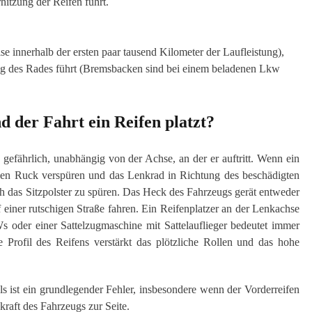
hitzung der Reifen führt.
se innerhalb der ersten paar tausend Kilometer der Laufleistung),
ng des Rades führt (Bremsbacken sind bei einem beladenen Lkw
 der Fahrt ein Reifen platzt?
 gefährlich, unabhängig von der Achse, an der er auftritt. Wenn ein
rken Ruck verspüren und das Lenkrad in Richtung des beschädigten
ch das Sitzpolster zu spüren. Das Heck des Fahrzeugs gerät entweder
uf einer rutschigen Straße fahren. Ein Reifenplatzer an der Lenkachse
 oder einer Sattelzugmaschine mit Sattelauflieger bedeutet immer
 Profil des Reifens verstärkt das plötzliche Rollen und das hohe
s ist ein grundlegender Fehler, insbesondere wenn der Vorderreifen
ugkraft des Fahrzeugs zur Seite.