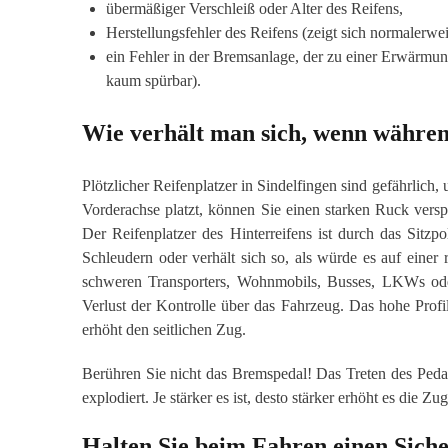
übermäßiger Verschleiß oder Alter des Reifens, ⁣
Herstellungsfehler des Reifens (zeigt sich normalerwei
ein Fehler in der Bremsanlage, der zu einer Erwärmu
kaum spürbar).
Wie verhält man sich, wenn während
Plötzlicher Reifenplatzer in Sindelfingen sind gefährlich,
Vorderachse platzt, können Sie einen starken Ruck vers
Der Reifenplatzer des Hinterreifens ist durch das Sitzp
Schleudern oder verhält sich so, als würde es auf einer 
schweren Transporters, Wohnmobils, Busses, LKWs oder
Verlust der Kontrolle über das Fahrzeug. Das hohe Profi
erhöht den seitlichen Zug.
Berühren Sie nicht das Bremspedal! Das Treten des Pedal
explodiert. Je stärker es ist, desto stärker erhöht es die Z
Halten Sie beim Fahren einen Siche