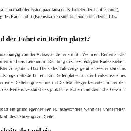
se innerhalb der ersten paar tausend Kilometer der Laufleistung),
ng des Rades führt (Bremsbacken sind bei einem beladenen Lkw
 der Fahrt ein Reifen platzt?
 unabhängig von der Achse, an der er auftritt. Wenn ein Reifen an der
püren und das Lenkrad in Richtung des beschädigten Rades ziehen.
olster zu spüren. Das Heck des Fahrzeugs gerät entweder stark ins
rutschigen Straße fahren. Ein Reifenplatzer an der Lenkachse eines
 einer Sattelzugmaschine mit Sattelauflieger bedeutet immer den
l des Reifens verstärkt das plötzliche Rollen und das hohe Gewicht
s ist ein grundlegender Fehler, insbesondere wenn der Vorderreifen
ugkraft des Fahrzeugs zur Seite.
rheitsabstand ein