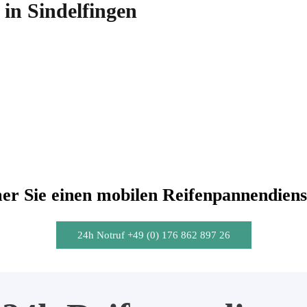
in Sindelfingen
r Sie einen mobilen Reifenpannendiens
24h Notruf +49 (0) 176 862 897 26