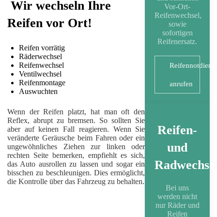
Wir wechseln Ihre
Vor-Ort-
Reifenwechsel,
Reifen vor Ort!
sowie
sofortigen
Reifenersatz.
Reifen vorrätig
Räderwechsel
Reifenwechsel
Reifennotdiens
Ventilwechsel
Reifenmontage
anrufen
Auswuchten
Wenn der Reifen platzt, hat man oft den
Reflex, abrupt zu bremsen. So sollten Sie
Reifen-
aber auf keinen Fall reagieren. Wenn Sie
veränderte Geräusche beim Fahren oder ein
und
ungewöhnliches Ziehen zur linken oder
rechten Seite bemerken, empfiehlt es sich,
Radwechse
das Auto ausrollen zu lassen und sogar ein
bisschen zu beschleunigen. Dies ermöglicht,
die Kontrolle über das Fahrzeug zu behalten.
Bei uns
werden nicht
nur Räder und
Reifen