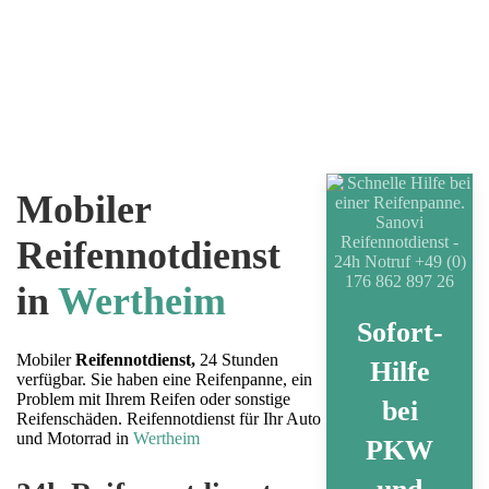
unglücklichen Situation waren, kennen Sie
das frustrierende Gefühl, wenn Ihr Fahrzeug
einen platten Reifen hat. Reifenpannen, die
spät in der Nacht oder bei schlechtem Wetter
auf der Straße auftreten, sind mehr als
unangenehm, sie schaffen oft eine Situation,
die die Sicherheit des Fahrers ernsthaft
gefährden kann. Es gibt keine Möglichkeit,
einem platten Reifen vorzubeugen.
Mobiler
Reifennotdienst
in
Wertheim
Sofort-
Mobiler
Reifennotdienst,
24 Stunden
Hilfe
verfügbar. Sie haben eine Reifenpanne, ein
Problem mit Ihrem Reifen oder sonstige
bei
Reifenschäden
.
Reifennotdienst für Ihr Auto
und Motorrad in
Wertheim
PKW