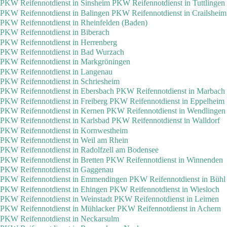
PKW Reifennotdienst in Sinsheim
PKW Reifennotdienst in Tuttlingen
PKW Reifennotdienst in Balingen
PKW Reifennotdienst in Crailsheim
PKW Reifennotdienst in Rheinfelden (Baden)
PKW Reifennotdienst in Biberach
PKW Reifennotdienst in Herrenberg
PKW Reifennotdienst in Bad Wurzach
PKW Reifennotdienst in Markgröningen
PKW Reifennotdienst in Langenau
PKW Reifennotdienst in Schriesheim
PKW Reifennotdienst in Ebersbach
PKW Reifennotdienst in Marbach
PKW Reifennotdienst in Freiberg
PKW Reifennotdienst in Eppelheim
PKW Reifennotdienst in Kernen
PKW Reifennotdienst in Wendlingen
PKW Reifennotdienst in Karlsbad
PKW Reifennotdienst in Walldorf
PKW Reifennotdienst in Kornwestheim
PKW Reifennotdienst in Weil am Rhein
PKW Reifennotdienst in Radolfzell am Bodensee
PKW Reifennotdienst in Bretten
PKW Reifennotdienst in Winnenden
PKW Reifennotdienst in Gaggenau
PKW Reifennotdienst in Emmendingen
PKW Reifennotdienst in Bühl
PKW Reifennotdienst in Ehingen
PKW Reifennotdienst in Wiesloch
PKW Reifennotdienst in Weinstadt
PKW Reifennotdienst in Leimen
PKW Reifennotdienst in Mühlacker
PKW Reifennotdienst in Achern
PKW Reifennotdienst in Neckarsulm