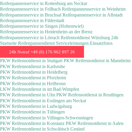
Reifenpannenservice in Rottenburg am Neckar
Reifenpannenservice in Fellbach
Reifenpannenservice in Weinheim
Reifenpannenservice in Bruchsal
Reifenpannenservice in Albstadt
Reifenpannenservice in Filderstadt
Reifenpannenservice in Singen (Hohentwiel)
Reifenpannenservice in Heidenheim an der Brenz
Reifenpannenservice in Lörrach
Reifennotdienst Würzburg 24h
Startseite
Reifenpannendienst
Serviceleistungen
Einsatzfotos
24h Notruf +49 (0) 176 862 897 26
PKW Reifennotdienst in Stuttgart
PKW Reifennotdienst in Mannheim
PKW Reifennotdienst in Karlsruhe
PKW Reifennotdienst in Heidelberg
PKW Reifennotdienst in Pforzheim
PKW Reifennotdienst in Heilbronn
LKW Reifennotdienst in im Bad-Wimpfen
PKW Reifennotdienst in Ulm
PKW Reifennotdienst in Reutlingen
PKW Reifennotdienst in Esslingen am Neckar
PKW Reifennotdienst in Ludwigsburg
PKW Reifennotdienst in Tübingen
PKW Reifennotdienst in Villingen-Schwenningen
PKW Reifennotdienst in Konstanz
PKW Reifennotdienst in Aalen
PKW Reifennotdienst in Schwäbisch Gmünd