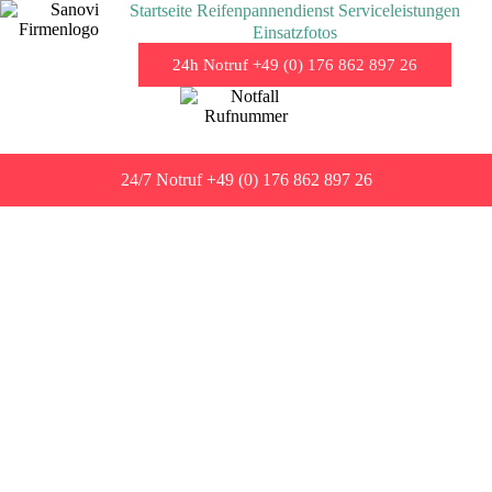
Startseite
Reifenpannendienst
Serviceleistungen
Einsatzfotos
24h Notruf +49 (0) 176 862 897 26
24/7 Notruf +49 (0) 176 862 897 26
Reifenpanne unterwegs.
Kein Problem Dank des
Sanovi
Reifennotdienstes
Die meisten Autofahrer haben irgendwann in
ihrem Leben schon einmal eine Reifenpanne
erlebt. Wenn Sie schon einmal in dieser