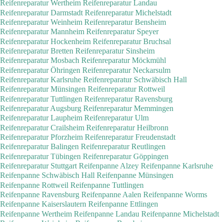
Reifenreparatur Wertheim
Reifenreparatur Landau
Reifenreparatur Darmstadt
Reifenreparatur Michelstadt
Reifenreparatur Weinheim
Reifenreparatur Bensheim
Reifenreparatur Mannheim
Reifenreparatur Speyer
Reifenreparatur Hockenheim
Reifenreparatur Bruchsal
Reifenreparatur Bretten
Reifenreparatur Sinsheim
Reifenreparatur Mosbach
Reifenreparatur Möckmühl
Reifenreparatur Öhringen
Reifenreparatur Neckarsulm
Reifenreparatur Karlsruhe
Reifenreparatur Schwäbisch Hall
Reifenreparatur Münsingen
Reifenreparatur Rottweil
Reifenreparatur Tuttlingen
Reifenreparatur Ravensburg
Reifenreparatur Augsburg
Reifenreparatur Memmingen
Reifenreparatur Laupheim
Reifenreparatur Ulm
Reifenreparatur Crailsheim
Reifenreparatur Heilbronn
Reifenreparatur Pforzheim
Reifenreparatur Freudenstadt
Reifenreparatur Balingen
Reifenreparatur Reutlingen
Reifenreparatur Tübingen
Reifenreparatur Göppingen
Reifenreparatur Stuttgart
Reifenpanne Alzey
Reifenpanne Karlsruhe
Reifenpanne Schwäbisch Hall
Reifenpanne Münsingen
Reifenpanne Rottweil
Reifenpanne Tuttlingen
Reifenpanne Ravensburg
Reifenpanne Aalen
Reifenpanne Worms
Reifenpanne Kaiserslautern
Reifenpanne Ettlingen
Reifenpanne Wertheim
Reifenpanne Landau
Reifenpanne Michelstadt