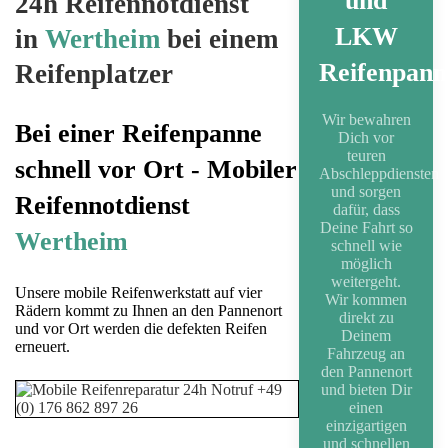
und
24h Reifennotdienst
LKW
in
Wertheim
bei einem
Reifenpann
Reifenplatzer
Wir bewahren
Bei einer Reifenpanne
Dich vor
teuren
schnell vor Ort - Mobiler
Abschleppdiensten
und sorgen
Reifennotdienst
dafür, dass
Deine Fahrt so
Wertheim
schnell wie
möglich
weitergeht.
Unsere mobile Reifenwerkstatt auf vier
Wir kommen
Rädern kommt zu Ihnen an den Pannenort
direkt zu
und vor Ort werden die defekten Reifen
Deinem
erneuert.
Fahrzeug an
den Pannenort
und bieten Dir
einen
einzigartigen
und schnellen