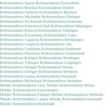
Reifennotdienst Speyer
Reifennotdienst Hockenheim
Reifennotdienst Bruchsal
Reifennotdienst Bretten
Reifennotdienst Sinsheim
Reifennotdienst Mosbach
Reifennotdienst Möckmühl
Reifennotdienst Öhringen
Reifennotdienst Neckarsulm
Reifennotdienst Karlsruhe
Reifennotdienst Schwäbisch Hall
Reifennotdienst Münsingen
Reifennotdienst Rottweil
Reifennotdienst Tuttlingen
Reifennotdienst Ravensburg
Reifennotdienst Aalen
Reifennotdienst Augsburg
Reifennotdienst Memmingen
Reifennotdienst Laupheim
Reifennotdienst Ulm
Reifennotdienst Crailsheim
Reifennotdienst Heilbronn
Reifennotdienst Pforzheim
Reifennotdienst Freudenstadt
Reifennotdienst Balingen
Reifennotdienst Reutlingen
Reifennotdienst Tübingen
Reifennotdienst Göppingen
Reifennotdienst Stuttgart
Reifennotdienst Worms
Reifennotdienst Ettlingen
Reifennotdienst Wertheim
Reifennotdienst Landau
Reifennotdienst Darmstadt
Reifennotdienst Michelstadt
Reifennotdienst Weinheim
Mobiler Reifennotdienst Alzey
Mobiler Reifennotdienst Worms
Mobiler Reifennotdienst Kaiserslautern
Mobiler Reifennotdienst Ettlingen
Mobiler Reifennotdienst Wertheim
Mobiler Reifennotdienst Landau
Mobiler Reifennotdienst Darmstadt
Mobiler Reifennotdienst Michelstadt