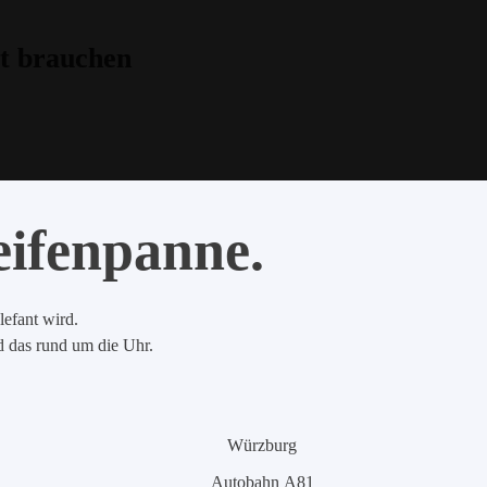
t brauchen
eifenpanne.
lefant wird.
nd das rund um die Uhr.
Würzburg
Autobahn A81