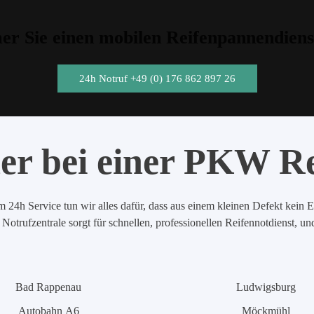
r Sie einen mobilen Reifenpannendiens
24h Notruf +49 (0) 176 862 897 26
er bei einer PKW R
 24h Service tun wir alles dafür, dass aus einem kleinen Defekt kein E
Notrufzentrale sorgt für schnellen, professionellen Reifennotdienst, u
Bad Rappenau
Ludwigsburg
Autobahn A6
Möckmühl