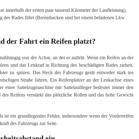
se innerhalb der ersten paar tausend Kilometer der Laufleistung),
ng des Rades führt (Bremsbacken sind bei einem beladenen Lkw
 der Fahrt ein Reifen platzt?
unabhängig von der Achse, an der er auftritt. Wenn ein Reifen an der
püren und das Lenkrad in Richtung des beschädigten Rades ziehen.
olster zu spüren. Das Heck des Fahrzeugs gerät entweder stark ins
rutschigen Straße fahren. Ein Reifenplatzer an der Lenkachse eines
 einer Sattelzugmaschine mit Sattelauflieger bedeutet immer den
l des Reifens verstärkt das plötzliche Rollen und das hohe Gewicht
s ist ein grundlegender Fehler, insbesondere wenn der Vorderreifen
ugkraft des Fahrzeugs zur Seite.
rheitsabstand ein