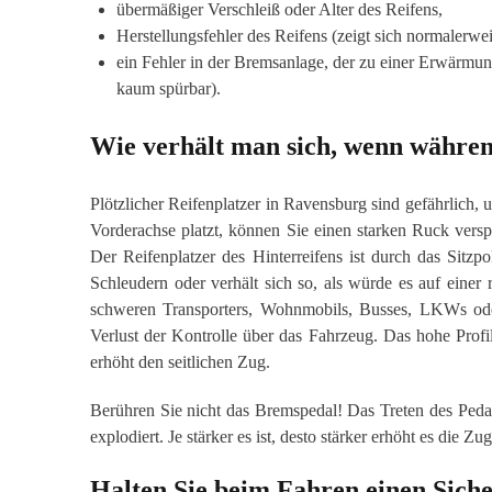
übermäßiger Verschleiß oder Alter des Reifens,
Herstellungsfehler des Reifens (zeigt sich normalerwei
ein Fehler in der Bremsanlage, der zu einer Erwärmu
kaum spürbar).
Wie verhält man sich, wenn während
Plötzlicher Reifenplatzer in Ravensburg sind gefährlich, 
Vorderachse platzt, können Sie einen starken Ruck vers
Der Reifenplatzer des Hinterreifens ist durch das Sitzp
Schleudern oder verhält sich so, als würde es auf einer 
schweren Transporters, Wohnmobils, Busses, LKWs oder
Verlust der Kontrolle über das Fahrzeug. Das hohe Profi
erhöht den seitlichen Zug.
Berühren Sie nicht das Bremspedal! Das Treten des Pedal
explodiert. Je stärker es ist, desto stärker erhöht es die Z
Halten Sie beim Fahren einen Siche