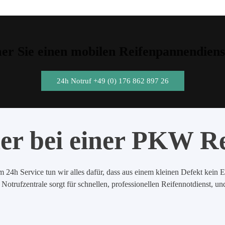
r Sie einen mobilen Reifenpannendiens
24h Notruf +49 (0) 176 862 897 26
er bei einer PKW R
 24h Service tun wir alles dafür, dass aus einem kleinen Defekt kein E
Notrufzentrale sorgt für schnellen, professionellen Reifennotdienst, u